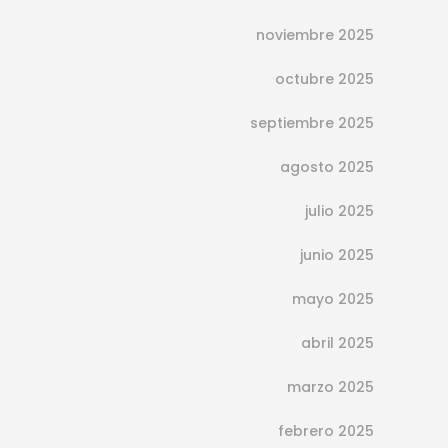
Ojeras y falta de sueño: ¿es tan
noviembre 2025
directa esta relación como
creemos?
octubre 2025
junio 27, 2025
positio
septiembre 2025
Es habitual asociar la aparición de
agosto 2025
ojeras con una noche de insomnio y
julio 2025
de falta de descanso. De hecho, en el
imaginario colectivo, dormir poco o
junio 2025
mal es casi sinónimo de despertarse
mayo 2025
con el contorno de los ojos
oscurecido, hinchado o envejecido.
abril 2025
marzo 2025
Continue reading
febrero 2025