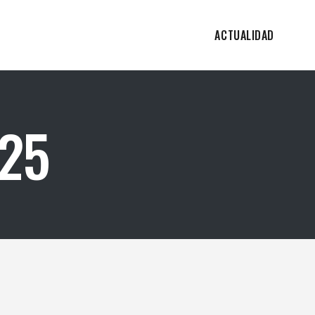
ACTUALIDAD
025