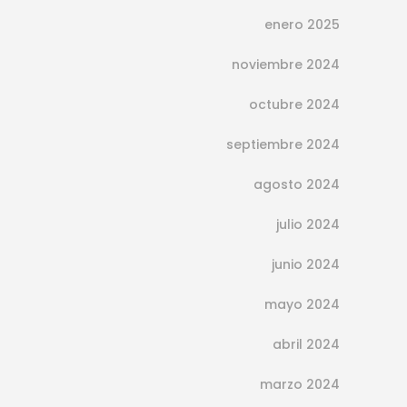
estética refuerza nuestra autoimagen
enero 2025
y nuestra autoestima. En este sentido,
los
beneficios de la ortodoncia
noviembre 2024
invisible
son innegables. ¿Todavía no
octubre 2024
los conoces? ¡Aquí te los vamos a
contar!
septiembre 2024
agosto 2024
Continue reading
julio 2024
junio 2024
mayo 2024
abril 2024
marzo 2024