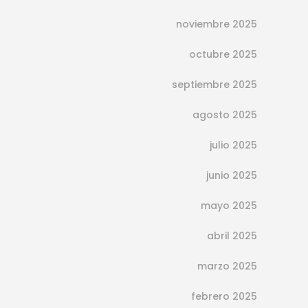
noviembre 2025
octubre 2025
septiembre 2025
agosto 2025
Beneficios de la ortodoncia
julio 2025
invisible para tu sonrisa
junio 2025
enero 28, 2021
positio
Cada vez son más las personas que
mayo 2025
desean lucir una sonrisa bonita. Se
abril 2025
trata de una especie de carta de
marzo 2025
presentación ante el resto de las
personas. Además, una sonrisa
febrero 2025