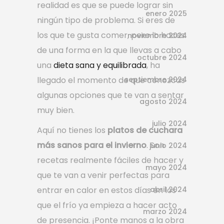
realidad es que se puede lograr sin
enero 2025
ningún tipo de problema. Si eres de
los que te gusta comer, pero lo haces
noviembre 2024
de una forma en la que llevas a cabo
octubre 2024
una
dieta sana y equilibrada
, ha
llegado el momento de que conozcas
septiembre 2024
algunas opciones que te van a sentar
agosto 2024
muy bien.
julio 2024
Aquí no tienes los
platos de cuchara
más sanos para el invierno
. Son
junio 2024
recetas realmente fáciles de hacer y
mayo 2024
que te van a venir perfectas para
entrar en calor en estos días en los
abril 2024
que el frío ya empieza a hacer acto
marzo 2024
de presencia. ¡Ponte manos a la obra