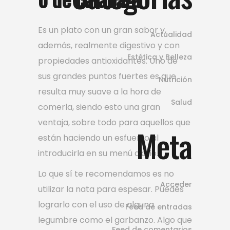
Es un plato con un gran sabor y,
Actualidad
además, realmente digestivo y con
Estética y Belleza
propiedades antioxidantes. Uno de
sus grandes puntos fuertes es que
Nutrición
resulta muy suave a la hora de
Salud
comerla, siendo esto una gran
ventaja, sobre todo para aquellos que
Meta
están haciendo un esfuerzo al
introducirla en su menú diario.
Lo que sí te recomendamos es no
Acceder
utilizar la nata para espesar. Puedes
lograrlo con el uso de alguna
Feed de entradas
legumbre como el garbanzo. Algo que
Feed de comentarios