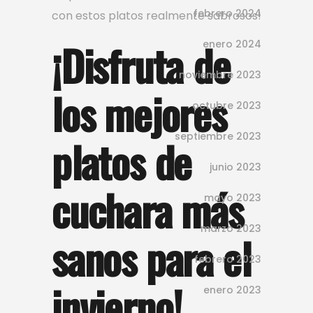
febrero 2024
con estos platos realmente sabrosos!
¡Disfruta de
enero 2024
noviembre 2023
los mejores
octubre 2023
septiembre 2023
platos de
junio 2023
cuchara más
mayo 2023
marzo 2023
sanos para el
febrero 2023
invierno!
enero 2023